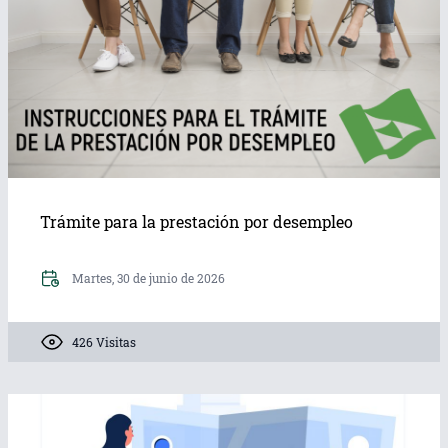
los Comedores Escolares
Comedores 
por parte de la Consejería
falta de pe
de Educación
Domingo,
2023
Martes, 24 de abril de 2018
2279 Vis
3382 Visitas
Trámite para la prestación por desempleo
Martes, 30 de junio de 2026
426 Visitas